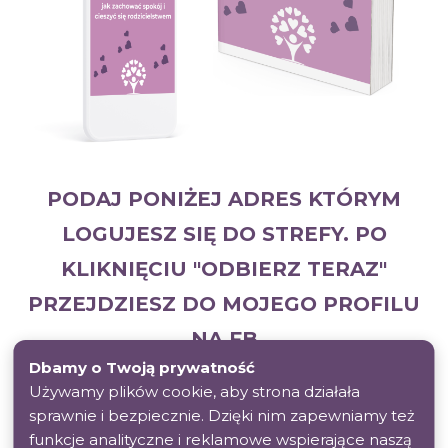
PODAJ PONIŻEJ ADRES KTÓRYM
LOGUJESZ SIĘ DO STREFY. PO
KLIKNIĘCIU "ODBIERZ TERAZ"
PRZEJDZIESZ DO MOJEGO PROFILU
NA FB
Dbamy o Twoją prywatność
Używamy plików cookie, aby strona działała
ODBIERAM TERAZ 🎁
sprawnie i bezpiecznie. Dzięki nim zapewniamy też
funkcje analityczne i reklamowe wspierające naszą