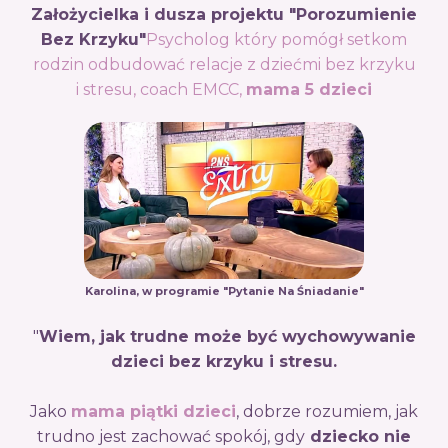
Założycielka i dusza projektu "Porozumienie
Bez Krzyku"
Psycholog który pomógł setkom
rodzin odbudować relacje z dziećmi bez krzyku
i stresu, coach EMCC,
mama 5 dzieci
Karolina, w programie "Pytanie Na Śniadanie"
"
Wiem, jak trudne może być wychowywanie
dzieci bez krzyku i stresu.
Jako
mama piątki dzieci
, dobrze rozumiem, jak
trudno jest zachować spokój, gdy
dziecko nie