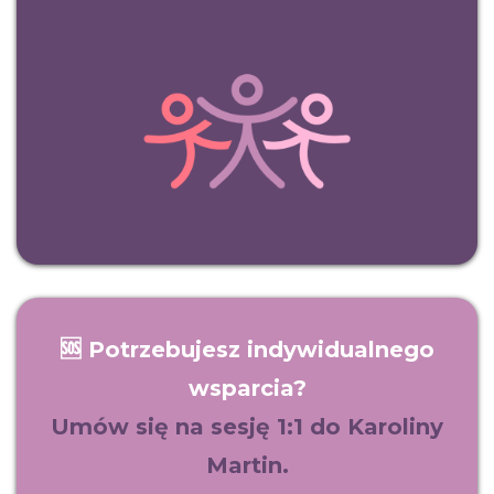
🆘 Potrzebujesz indywidualnego
wsparcia?
Umów się na sesję 1:1 do Karoliny
Martin.