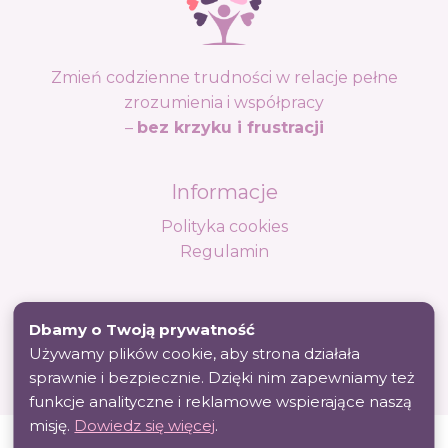
Zmień codzienne trudności w relacje pełne
zrozumienia i współpracy
–
bez krzyku i frustracji
Informacje
Polityka cookies
Regulamin
O nas
Dbamy o Twoją prywatność
Kontakt
Używamy plików cookie, aby strona działała
sprawnie i bezpiecznie. Dzięki nim zapewniamy też
Polityka prywatności
funkcje analityczne i reklamowe wspierające naszą
misję.
Dowiedz się więcej
.