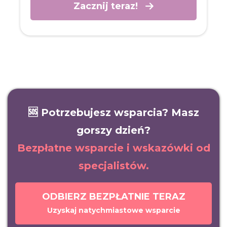
Zacznij teraz!
🆘 Potrzebujesz wsparcia? Masz
gorszy dzień?
Bezpłatne wsparcie i wskazówki od
specjalistów.
ODBIERZ BEZPŁATNIE TERAZ
Uzyskaj natychmiastowe wsparcie