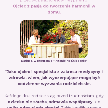
przeciwdziałać stresowi i wypaleniu.
Ojciec z pasją do tworzenia harmonii w
domu.
Dariusz, w programie "Pytanie Na Śniadanie"
"
Jako ojciec i specjalista z zakresu medycyny i
zdrowia, wiem, jak wyczerpujące mogą być
codzienne wyzwania rodzicielskie.
Każdego dnia rodzice stają przed trudnościami, gdy
dziecko nie słucha
,
odmawia współpracy
lub
unika odpowiedzialności
. Takie konflikty mogą